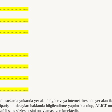
……………...
……………...
……………...
……………...
……………...
……………...
……………...
 hususlarda yukarıda yer alan bilgiler veya internet sitesinde yer alan ileti
arişinin detayları hakkında bilgilendirme yapılmakta olup, ALICI’ nın
feli satış sözleşmesini onaylaması gerekmektedir.