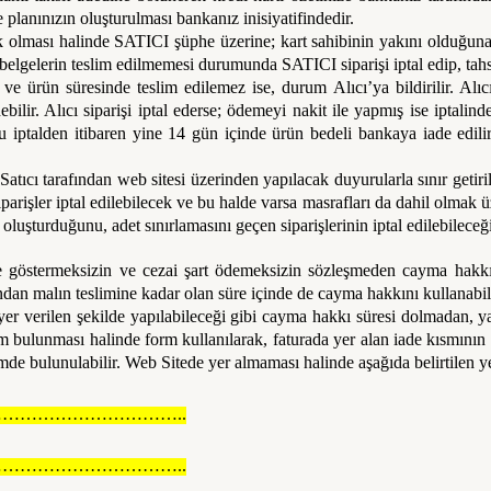
 planınızın oluşturulması bankanız inisiyatifindedir.
k olması halinde SATICI şüphe üzerine; kart sahibinin yakını olduğuna v
belgelerin teslim edilmemesi durumunda SATICI siparişi iptal edip, tahsil 
 ürün süresinde teslim edilemez ise, durum Alıcı’ya bildirilir. Alıcı, 
bilir. Alıcı siparişi iptal ederse; ödemeyi nakit ile yapmış ise iptali
bu iptalden itibaren yine 14 gün içinde ürün bedeli bankaya iade edili
atıcı tarafından web sitesi üzerinden yapılacak duyurularla sınır getiril
arişler iptal edilebilecek ve bu halde varsa masrafları da dahil olmak ü
i oluşturduğunu, adet sınırlamasını geçen siparişlerinin iptal edilebilece
 göstermeksizin ve cezai şart ödemeksizin sözleşmeden cayma hakkına
dan malın teslimine kadar olan süre içinde de cayma hakkını kullanabili
er verilen şekilde yapılabileceği gibi cayma hakkı süresi dolmadan, yaz
m bulunması halinde form kullanılarak, faturada yer alan iade kısmının 
mde bulunulabilir. Web Sitede yer almaması halinde aşağıda belirtilen yer
…………………………..
…………………………..