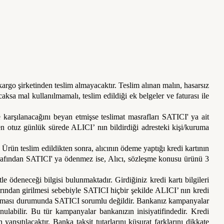
argo şirketinden teslim almayacaktır. Teslim alınan malın, hasarsız
sa mal kullanılmamalı, teslim edildiği ek belgeler ve faturası ile
e karşılanacağını beyan etmişse teslimat masrafları SATICI' ya ait
n otuz günlük sürede ALICI’ nın bildirdiği adresteki kişi/kuruma
Ürün teslim edildikten sonra, alıcının ödeme yaptığı kredi kartının
şu tarafından SATICI' ya ödenmez ise, Alıcı, sözleşme konusu ürünü 3
deneceği bilgisi bulunmaktadır. Girdiğiniz kredi kartı bilgileri
arından girilmesi sebebiyle SATICI hiçbir şekilde ALICI’ nın kredi
 uğraması durumunda SATICI sorumlu değildir. Bankanız kampanyalar
unulabilir. Bu tür kampanyalar bankanızın inisiyatifindedir. Kredi
yansıtılacaktır. Banka taksit tutarlarını küsurat farklarını dikkate