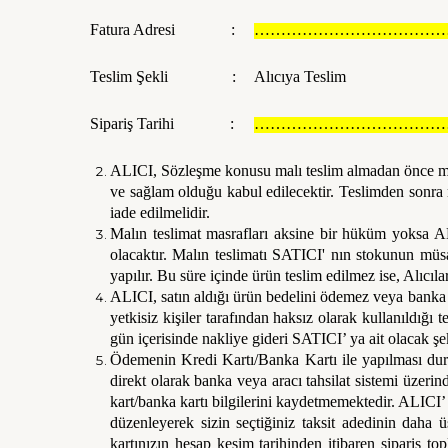
Fatura Adresi :
………………………………
Teslim Şekli :
Alıcıya Teslim
Sipariş Tarihi :
………………………………
ALICI, Sözleşme konusu malı teslim almadan önce muaye
ve sağlam olduğu kabul edilecektir. Teslimden sonra m
iade edilmelidir.
Malın teslimat masrafları aksine bir hüküm yoksa ALI
olacaktır. Malın teslimatı SATICI' nın stokunun müs
yapılır. Bu süre içinde ürün teslim edilmez ise, Alıcıla
ALICI, satın aldığı ürün bedelini ödemez veya banka k
yetkisiz kişiler tarafından haksız olarak kullanıldığı
gün içerisinde nakliye gideri SATICI’ ya ait olacak ş
Ödemenin Kredi Kartı/Banka Kartı ile yapılması duru
direkt olarak banka veya aracı tahsilat sistemi üzeri
kart/banka kartı bilgilerini kaydetmemektedir. ALIC
düzenleyerek sizin seçtiğiniz taksit adedinin daha ü
kartınızın hesap kesim tarihinden itibaren sipariş top