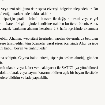
eya izni olduğuna dair ispata elverişli belgeler talep edebilir. Bu
ettiği tutarları iade hakkı saklıdır.
siparişin iptalini, ürünün benzeri ile değiştirilmesini veya engel
nden itibaren 14 gün içinde kendisine nakden bu ücret ödenir. Alıcı,
r, ancak bankanın alıcının hesabına 2-3 hafta içerisinde aktarması
ebilir. Alıcının, web sitesi üzerinden yapılan duyurularda belirtilen
zere tahsil edilen tüm ödemeler yasal süresi içerisinde Alıcı’ya iade
ğini kabul, beyan ve taahhüt eder.
 sahiptir. Cayma hakkı süresi, siparişin teslim alındığı günden
r.
ılı olarak veya kalıcı veri saklayıcısı ile SATICI’ ya yöneltilmesi
doldurularak veya cayma kararını bildiren açık bir beyan ile sitede
lere bildirim ve iade yapılabilir;