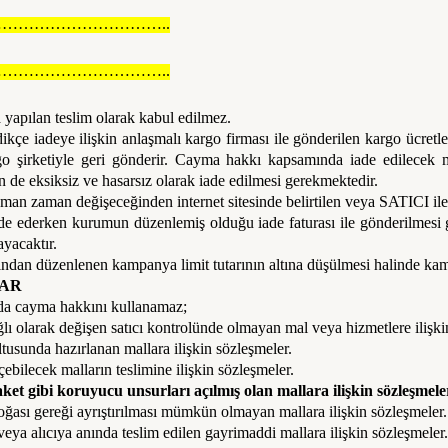
…………………………..
…………………………..
 yapılan teslim olarak kabul edilmez.
ikçe iadeye ilişkin anlaşmalı kargo firması ile gönderilen kargo ücretl
 şirketiyle geri gönderir. Cayma hakkı kapsamında iade edilecek mal
in de eksiksiz ve hasarsız olarak iade edilmesi gerekmektedir.
aman zaman değişeceğinden internet sitesinde belirtilen veya SATICI il
ade ederken kurumun düzenlemiş olduğu iade faturası ile gönderilmesi g
acaktır.
dan düzenlenen kampanya limit tutarının altına düşülmesi halinde kamp
LAR
nda cayma hakkını kullanamaz;
ğlı olarak değişen satıcı kontrolünde olmayan mal veya hizmetlere ilişki
ultusunda hazırlanan mallara ilişkin sözleşmeler.
bilecek malların teslimine ilişkin sözleşmeler.
et gibi koruyucu unsurları açılmış olan mallara ilişkin sözleşmele
oğası gereği ayrıştırılması mümkün olmayan mallara ilişkin sözleşmeler.
veya alıcıya anında teslim edilen gayrimaddi mallara ilişkin sözleşmeler.