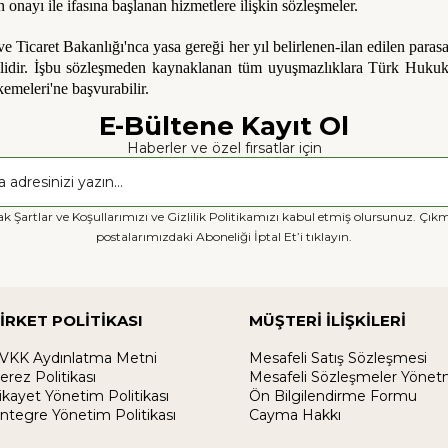
onayı ile ifasına başlanan hizmetlere ilişkin sözleşmeler.
Ticaret Bakanlığı'nca yasa gereği her yıl belirlenen-ilan edilen parasal 
ilidir. İşbu sözleşmeden kaynaklanan tüm uyuşmazlıklara Türk Hukuku
meleri'ne başvurabilir.
E-Bültene Kayıt Ol
Haberler ve özel fırsatlar için
k Şartlar ve Koşullarımızı ve Gizlilik Politikamızı kabul etmiş olursunuz. Çıkm
postalarımızdaki Aboneliği İptal Et’i tıklayın.
İRKET POLİTİKASI
MÜŞTERİ İLİŞKİLERİ
VKK Aydınlatma Metni
Mesafeli Satış Sözleşmesi
erez Politikası
Mesafeli Sözleşmeler Yönet
ikayet Yönetim Politikası
Ön Bilgilendirme Formu
ntegre Yönetim Politikası
Cayma Hakkı