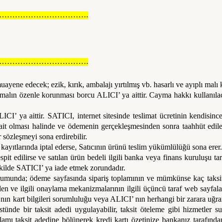
…………………………….
…………………………….
ne edecek; ezik, kırık, ambalajı yırtılmış vb. hasarlı ve ayıplı malı k
alın özenle korunması borcu ALICI’ ya aittir. Cayma hakkı kullanılacak
CI’ ya aittir. SATICI, internet sitesinde teslimat ücretinin kendisinc
ait olması halinde ve ödemenin gerçekleşmesinden sonra taahhüt edile
r sözleşmeyi sona erdirebilir.
ayıtlarında iptal ederse, Satıcının ürünü teslim yükümlülüğü sona erer. 
 tespit edilirse ve satılan ürün bedeli ilgili banka veya finans kurulu
ekilde SATICI’ ya iade etmek zorundadır.
munda; ödeme sayfasında sipariş toplamının ve mümkünse kaç taksitle ö
nden ve ilgili onaylama mekanizmalarının ilgili üçüncü taraf web sayfal
I’ nın kart bilgileri sorumluluğu veya ALICI’ nın herhangi bir zarara
stünde bir taksit adedi uygulayabilir, taksit öteleme gibi hizmetler s
lamı taksit adedine bölünerek kredi kartı özetinize bankanız tarafından 