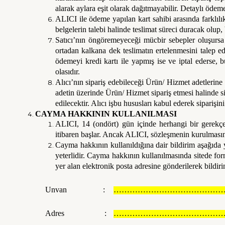
alarak aylara eşit olarak dağıtmayabilir. Detaylı ödeme
ALICI ile ödeme yapılan kart sahibi arasında farklılı
belgelerin talebi halinde teslimat süreci duracak olup, 
Satıcı’nın öngöremeyeceği mücbir sebepler oluşursa ve
ortadan kalkana dek teslimatın ertelenmesini talep ede
ödemeyi kredi kartı ile yapmış ise ve iptal ederse, 
olasıdır.
Alıcı’nın sipariş edebileceği Ürün/ Hizmet adetlerine S
adetin üzerinde Ürün/ Hizmet sipariş etmesi halinde sip
edilecektir. Alıcı işbu hususları kabul ederek siparişin
CAYMA HAKKININ KULLANILMASI
ALICI, 14 (ondört) gün içinde herhangi bir gerekçe
itibaren başlar. Ancak ALICI, sözleşmenin kurulmasın
Cayma hakkının kullanıldığına dair bildirim aşağıda y
yeterlidir. Cayma hakkının kullanılmasında sitede for
yer alan elektronik posta adresine gönderilerek bildiri
Unvan :
……………………………………
Adres :
……………………………………