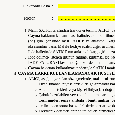
Elektronik Posta :
……………………………………
Telefon :
……………………………………
Malın SATICI tarafından taşıyıcıya teslimi, ALICI’ ya
Cayma hakkının kullanılması halinde: aksi belirtilmed
(on) gün içerisinde malı SATICI' ya anlaşmalı kargo
aksesuarları varsa Mal ile hediye edilen diğer ürünler
İade hallerinde SATICI’ nın anlaşmalı kargo şirketi z
İade edilmek istenen ürünün faturası kurumsal ise, i
İADE FATURASI kesilmediği takdirde tamamlanamay
Cayma hakkının kullanılması nedeniyle SATICI tarafın
CAYMA HAKKI KULLANILAMAYACAK HUSUS
ALICI, aşağıda yer alan sözleşmelerde, mal alımları
Fiyatı finansal piyasalardaki dalgalanmalara ba
Alıcı’ nın istekleri veya kişisel ihtiyaçları doğr
Çabuk bozulabilen veya son kullanma tarihi geçe
Tesliminden sonra ambalaj, bant, mühür, pak
Tesliminden sonra başka ürünlerle karışan ve d
Elektronik ortamda anında ifa edilen hizmetler 