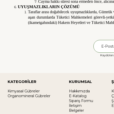
Cayma hakkı süresi sona ermeden önce, alıcının 
UYUŞMAZLIKLARIN ÇÖZÜMÜ
Taraflar arası doğabilecek uyuşmazlıklarda, Gümrük ve 
aşan durumlarda Tüketici Mahkemeleri görevli-yetk
(ikametgahındaki) Hakem Heyetleri ve Tüketici Mahke
Kaydolara
KATEGORİLER
KURUMSAL
Ş
Kimyasal Gübreler
Hakkımızda
K
Organomineral Gübreler
E-Katalog
Ç
Sipariş Formu
Ş
İletişim
E
Belgeler