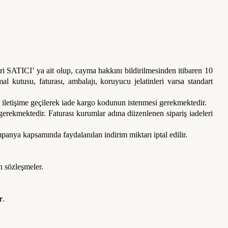
eri SATICI’ ya ait olup, cayma hakkını bildirilmesinden itibaren 10
 kutusu, faturası, ambalajı, koruyucu jelatinleri varsa standart
e iletişime geçilerek iade kargo kodunun istenmesi gerekmektedir.
erekmektedir. Faturası kurumlar adına düzenlenen sipariş iadeleri
anya kapsamında faydalanılan indirim miktarı iptal edilir.
n sözleşmeler.
r
.