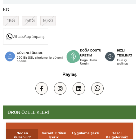
KG
1KG
25KG
50KG
WhatsApp Sipariş
DOĞA DOSTU
HIZLI
GÜVENLİ ÖDEME
ÜRETİM
TESLİMAT
250 Bit SSL şifreleme ile güvenli
Doğa Dostu
Gün içi
ödeme
Üretim
teslimat
Paylaş
ÜRÜN ÖZELLIKLERI
Neden
Garanti Edilen
Uygulama Şekli
Tescil
Kullanılır?
İçerik
Belgelerimiz