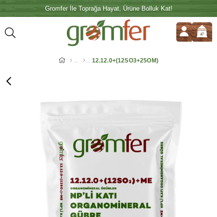
Gromfer İle Toprağa Hayat, Ürüne Bolluk Kat!
12.12.0+(12SO3+25OM)